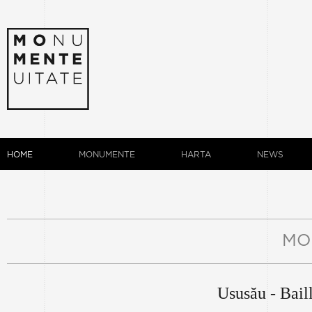
HOME
MONUMENTE
HARTA
NEWS
MO
Ususău - Bail