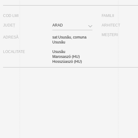
COD LMI
FAMILII
JUDEȚ
ARAD
ARHITECT
MEȘTERI
ADRESĂ
sat Ususău, comuna
Ususău
LOCALITATE
Ususău
Marosaszó (HU)
Hosszúaszó (HU)